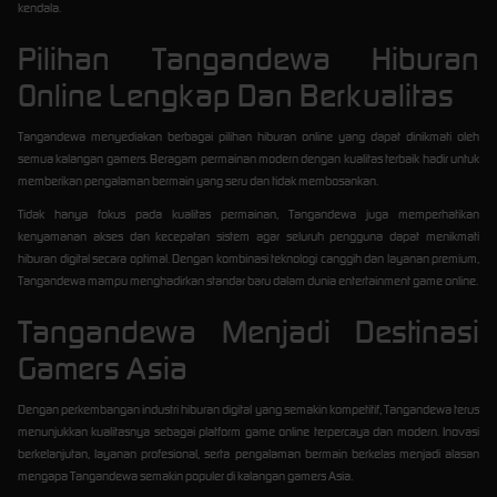
kendala.
Pilihan Tangandewa Hiburan
Online Lengkap Dan Berkualitas
Tangandewa menyediakan berbagai pilihan hiburan online yang dapat dinikmati oleh
semua kalangan gamers. Beragam permainan modern dengan kualitas terbaik hadir untuk
memberikan pengalaman bermain yang seru dan tidak membosankan.
Tidak hanya fokus pada kualitas permainan, Tangandewa juga memperhatikan
kenyamanan akses dan kecepatan sistem agar seluruh pengguna dapat menikmati
hiburan digital secara optimal. Dengan kombinasi teknologi canggih dan layanan premium,
Tangandewa mampu menghadirkan standar baru dalam dunia entertainment game online.
Tangandewa Menjadi Destinasi
Gamers Asia
Dengan perkembangan industri hiburan digital yang semakin kompetitif, Tangandewa terus
menunjukkan kualitasnya sebagai platform game online terpercaya dan modern. Inovasi
berkelanjutan, layanan profesional, serta pengalaman bermain berkelas menjadi alasan
mengapa Tangandewa semakin populer di kalangan gamers Asia.