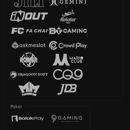
Poker