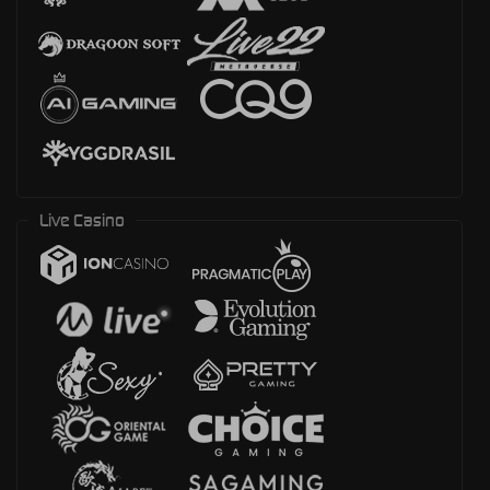
Live Casino