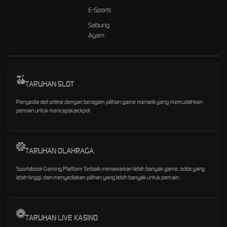
E-Sports
Sabung
Ayam
TARUHAN SLOT
Penyedia slot online dengan beragam pilihan game menarik yang memudahkan
pemain untuk mencapai jackpot
TARUHAN OLAHRAGA
Sportsbook Gaming Platform Terbaik menawarkan lebih banyak game, odds yang
lebih tinggi, dan menyediakan pilihan yang lebih banyak untuk pemain.
TARUHAN LIVE KASINO