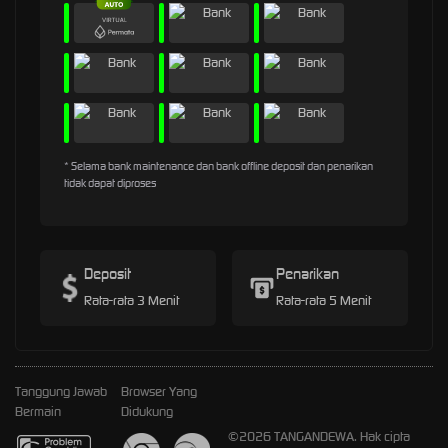
* Selama bank maintenance dan bank offline deposit dan penarikan
tidak dapat diproses
Deposit
Penarikan
Rata-rata 3 Menit
Rata-rata 5 Menit
Tanggung Jawab
Browser Yang
Bermain
Didukung
©2026 TANGANDEWA. Hak cipta