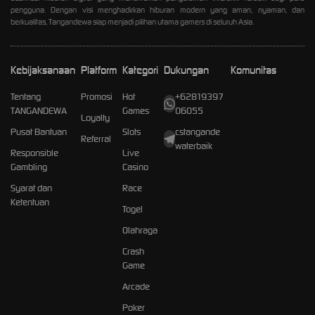
pengguna. Dengan visi menghadirkan hiburan modern yang aman, nyaman, dan
berkualitas, Tangandewa siap menjadi pilihan utama gamers di seluruh Asia.
Kebijaksanaan
Platform
Kategori
Dukungan
Komunitas
Tentang
Promosi
Hot
+62819397
TANGANDEWA
Games
06055
Loyalty
Pusat Bantuan
Slots
cstangande
Referral
waterbaik
Responsible
Live
Gambling
Casino
Syarat dan
Race
Ketentuan
Togel
Olahraga
Crash
Game
Arcade
Poker