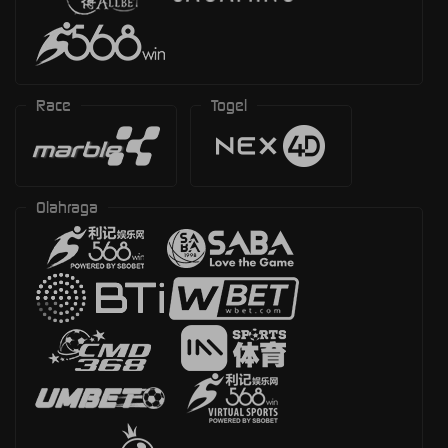
Race
Togel
Olahraga