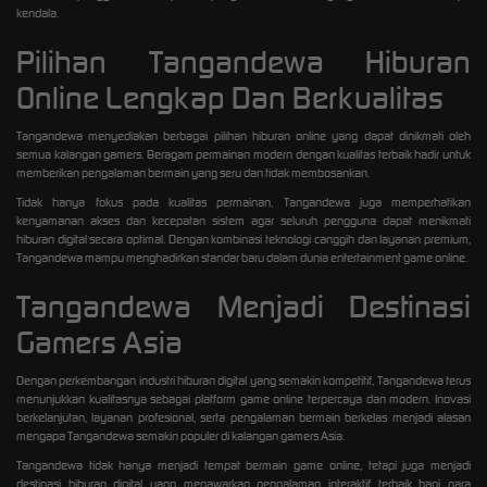
kendala.
Pilihan Tangandewa Hiburan
Online Lengkap Dan Berkualitas
Tangandewa menyediakan berbagai pilihan hiburan online yang dapat dinikmati oleh
semua kalangan gamers. Beragam permainan modern dengan kualitas terbaik hadir untuk
memberikan pengalaman bermain yang seru dan tidak membosankan.
Tidak hanya fokus pada kualitas permainan, Tangandewa juga memperhatikan
kenyamanan akses dan kecepatan sistem agar seluruh pengguna dapat menikmati
hiburan digital secara optimal. Dengan kombinasi teknologi canggih dan layanan premium,
Tangandewa mampu menghadirkan standar baru dalam dunia entertainment game online.
Tangandewa Menjadi Destinasi
Gamers Asia
Dengan perkembangan industri hiburan digital yang semakin kompetitif, Tangandewa terus
menunjukkan kualitasnya sebagai platform game online terpercaya dan modern. Inovasi
berkelanjutan, layanan profesional, serta pengalaman bermain berkelas menjadi alasan
mengapa Tangandewa semakin populer di kalangan gamers Asia.
Tangandewa tidak hanya menjadi tempat bermain game online, tetapi juga menjadi
destinasi hiburan digital yang menawarkan pengalaman interaktif terbaik bagi para