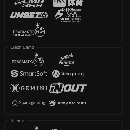
Crash Game
Arcade