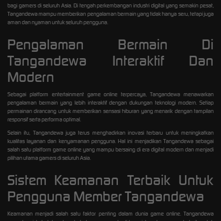
bagi gamers di seluruh Asia. Di tengah perkembangan industri digital yang semakin pesat,
Tangandewa mampu memberikan pengalaman bermain yang tidak hanya seru, tetapi juga
aman dan nyaman untuk seluruh pengguna.
Pengalaman Bermain Di
Tangandewa Interaktif Dan
Modern
Sebagai platform entertainment game online terpercaya, Tangandewa menawarkan
pengalaman bermain yang lebih interaktif dengan dukungan teknologi modern. Setiap
permainan dirancang untuk memberikan sensasi hiburan yang menarik dengan tampilan
responsif serta performa optimal.
Selain itu, Tangandewa juga terus menghadirkan inovasi terbaru untuk meningkatkan
kualitas layanan dan kenyamanan pengguna. Hal ini menjadikan Tangandewa sebagai
salah satu platform game online yang mampu bersaing di era digital modern dan menjadi
pilihan utama gamers di seluruh Asia.
Sistem Keamanan Terbaik Untuk
Pengguna Member Tangandewa
Keamanan menjadi salah satu faktor penting dalam dunia game online. Tangandewa