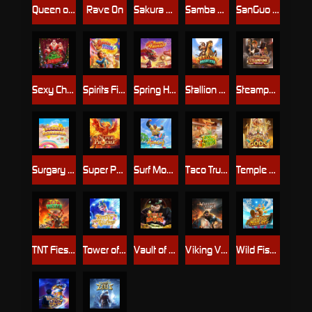
Queen of Aztec
Rave On
Sakura Neko
Samba Fiesta
SanGuo - The Brotherhood
Sexy Christmas Sirens
Spirits Fiesta
Spring Harvest
Stallion Princess
Steampunk Reloaded
Surgary bonanza
Super Phoenix
Surf Monkey
Taco Truck Delight
Temple of Gods
TNT Fiesta
Tower of Riches
Vault of Riches
Viking Valor
Wild Fish Hunter