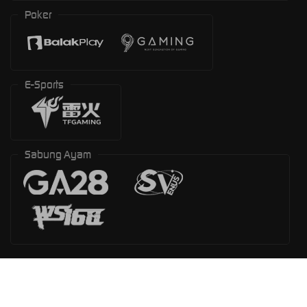
Poker
E-Sports
Sabung Ayam