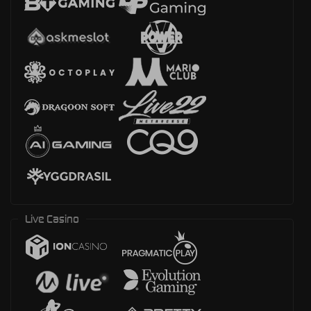
Live Casino