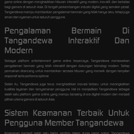
game online dengan menghadirkan hiburan interaktif yang modern, inovatif, dan berkelas
bagi gamers di seluruh Asia. Di tengah perkembangan industri digital yang semakin pesat,
Tangandewa mampu memberikan pengalaman bermain yang tidak hanya seru, tetapi juga
aman dan nyaman untuk seluruh pengguna.
Pengalaman Bermain Di
Tangandewa Interaktif Dan
Modern
Sebagai platform entertainment game online terpercaya, Tangandewa menawarkan
pengalaman bermain yang lebih interaktif dengan dukungan teknologi modern. Setiap
permainan dirancang untuk memberikan sensasi hiburan yang menarik dengan tampilan
responsif serta performa optimal.
Selain itu, Tangandewa juga terus menghadirkan inovasi terbaru untuk meningkatkan
kualitas layanan dan kenyamanan pengguna. Hal ini menjadikan Tangandewa sebagai
salah satu platform game online yang mampu bersaing di era digital modern dan menjadi
pilihan utama gamers di seluruh Asia.
Sistem Keamanan Terbaik Untuk
Pengguna Member Tangandewa
Keamanan menjadi salah satu faktor penting dalam dunia game online. Tangandewa