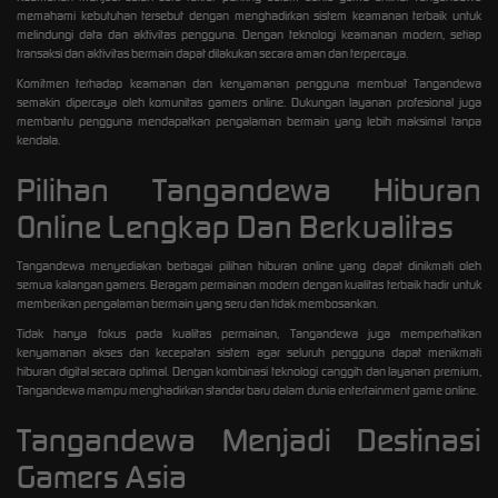
memahami kebutuhan tersebut dengan menghadirkan sistem keamanan terbaik untuk
melindungi data dan aktivitas pengguna. Dengan teknologi keamanan modern, setiap
transaksi dan aktivitas bermain dapat dilakukan secara aman dan terpercaya.
Komitmen terhadap keamanan dan kenyamanan pengguna membuat Tangandewa
semakin dipercaya oleh komunitas gamers online. Dukungan layanan profesional juga
membantu pengguna mendapatkan pengalaman bermain yang lebih maksimal tanpa
kendala.
Pilihan Tangandewa Hiburan
Online Lengkap Dan Berkualitas
Tangandewa menyediakan berbagai pilihan hiburan online yang dapat dinikmati oleh
semua kalangan gamers. Beragam permainan modern dengan kualitas terbaik hadir untuk
memberikan pengalaman bermain yang seru dan tidak membosankan.
Tidak hanya fokus pada kualitas permainan, Tangandewa juga memperhatikan
kenyamanan akses dan kecepatan sistem agar seluruh pengguna dapat menikmati
hiburan digital secara optimal. Dengan kombinasi teknologi canggih dan layanan premium,
Tangandewa mampu menghadirkan standar baru dalam dunia entertainment game online.
Tangandewa Menjadi Destinasi
Gamers Asia