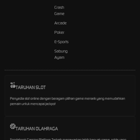
Crash
Game
Arcade
Poker
E-Sports
Sabung
Ayam
TARUHAN SLOT
Penyedia slot online dengan beragam pilihan game menarik yang memudahkan
pemain untuk mencapai jackpot
TARUHAN OLAHRAGA
Sportsbook Gaming Platform Terbaik menawarkan lebih banyak game, odds yang