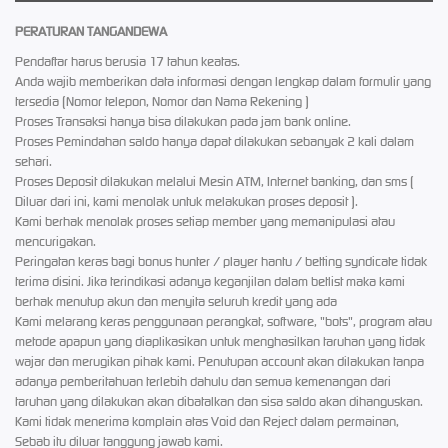
PERATURAN TANGANDEWA
Pendaftar harus berusia 17 tahun keatas.
Anda wajib memberikan data informasi dengan lengkap dalam formulir yang
tersedia (Nomor telepon, Nomor dan Nama Rekening )
Proses Transaksi hanya bisa dilakukan pada jam bank online.
Proses Pemindahan saldo hanya dapat dilakukan sebanyak 2 kali dalam
sehari.
Proses Deposit dilakukan melalui Mesin ATM, Internet banking, dan sms (
Diluar dari ini, kami menolak untuk melakukan proses deposit ).
Kami berhak menolak proses setiap member yang memanipulasi atau
mencurigakan.
Peringatan keras bagi bonus hunter / player hantu / betting syndicate tidak
terima disini. Jika terindikasi adanya keganjilan dalam betlist maka kami
berhak menutup akun dan menyita seluruh kredit yang ada
Kami melarang keras penggunaan perangkat, software, "bots", program atau
metode apapun yang diaplikasikan untuk menghasilkan taruhan yang tidak
wajar dan merugikan pihak kami. Penutupan account akan dilakukan tanpa
adanya pemberitahuan terlebih dahulu dan semua kemenangan dari
taruhan yang dilakukan akan dibatalkan dan sisa saldo akan dihanguskan.
Kami tidak menerima komplain atas Void dan Reject dalam permainan,
Sebab itu diluar tanggung jawab kami.