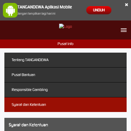
×
TANGANDEWA Aplikasi Mobile
UNDUH
Jangan tampilkan lagi hari ini
Pusat Info
Tentang TANGANDEWA
Pusat Bantuan
Responsible Gambling
Syarat dan Ketentuan
Syarat dan Ketentuan