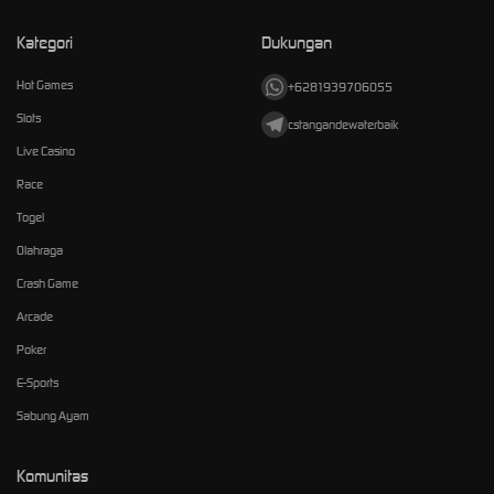
Kategori
Dukungan
Hot Games
+6281939706055
Slots
cstangandewaterbaik
Live Casino
Race
Togel
Olahraga
Crash Game
Arcade
Poker
E-Sports
Sabung Ayam
Komunitas