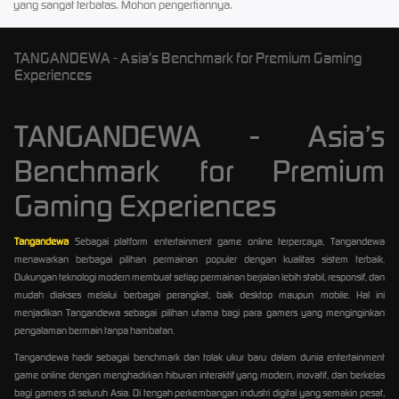
yang sangat terbatas. Mohon pengertiannya.
TANGANDEWA - Asia’s Benchmark for Premium Gaming
Experiences
TANGANDEWA - Asia’s
Benchmark for Premium
Gaming Experiences
Tangandewa
Sebagai platform entertainment game online terpercaya, Tangandewa
menawarkan berbagai pilihan permainan populer dengan kualitas sistem terbaik.
Dukungan teknologi modern membuat setiap permainan berjalan lebih stabil, responsif, dan
mudah diakses melalui berbagai perangkat, baik desktop maupun mobile. Hal ini
menjadikan Tangandewa sebagai pilihan utama bagi para gamers yang menginginkan
pengalaman bermain tanpa hambatan.
Tangandewa hadir sebagai benchmark dan tolak ukur baru dalam dunia entertainment
game online dengan menghadirkan hiburan interaktif yang modern, inovatif, dan berkelas
bagi gamers di seluruh Asia. Di tengah perkembangan industri digital yang semakin pesat,