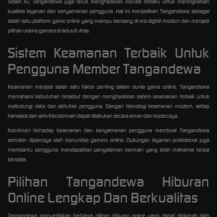
Selain itu, Tangandewa juga terus menghadirkan inovasi terbaru untuk meningkatkan
kualitas layanan dan kenyamanan pengguna. Hal ini menjadikan Tangandewa sebagai
salah satu platform game online yang mampu bersaing di era digital modern dan menjadi
pilihan utama gamers di seluruh Asia.
Sistem Keamanan Terbaik Untuk
Pengguna Member Tangandewa
Keamanan menjadi salah satu faktor penting dalam dunia game online. Tangandewa
memahami kebutuhan tersebut dengan menghadirkan sistem keamanan terbaik untuk
melindungi data dan aktivitas pengguna. Dengan teknologi keamanan modern, setiap
transaksi dan aktivitas bermain dapat dilakukan secara aman dan terpercaya.
Komitmen terhadap keamanan dan kenyamanan pengguna membuat Tangandewa
semakin dipercaya oleh komunitas gamers online. Dukungan layanan profesional juga
membantu pengguna mendapatkan pengalaman bermain yang lebih maksimal tanpa
kendala.
Pilihan Tangandewa Hiburan
Online Lengkap Dan Berkualitas
Tangandewa menyediakan berbagai pilihan hiburan online yang dapat dinikmati oleh