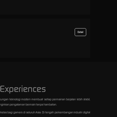
Detail
Experiences
ungan teknologi modern membuat setiap permainan berjalan lebih stabil,
nginginkan pengalaman bermain tanpa hambatan.
las bagi gamers di seluruh Asia. Di tengah perkembangan industri digital