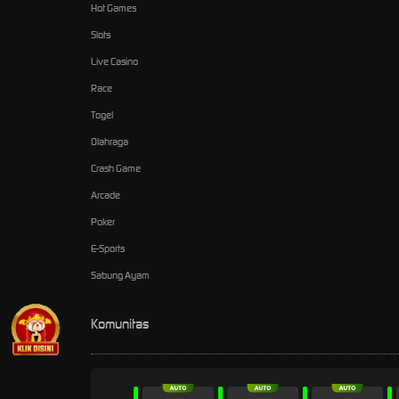
Hot Games
Slots
Live Casino
Race
Togel
Olahraga
Crash Game
Arcade
Poker
E-Sports
Sabung Ayam
Komunitas