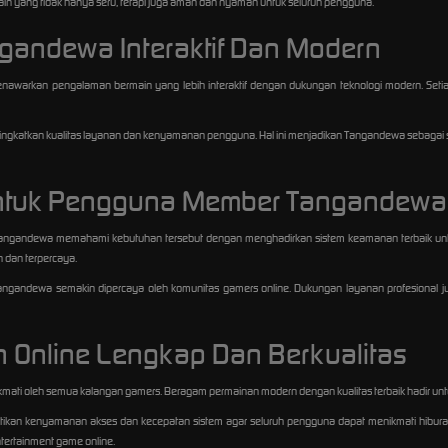
yang tidak hanya seru, tetapi juga aman dan nyaman untuk seluruh pengguna.
gandewa Interaktif Dan Modern
enawarkan pengalaman bermain yang lebih interaktif dengan dukungan teknologi modern. Seti
ningkatkan kualitas layanan dan kenyamanan pengguna. Hal ini menjadikan Tangandewa sebagai s
Untuk Pengguna Member Tangandewa
 Tangandewa memahami kebutuhan tersebut dengan menghadirkan sistem keamanan terbaik unt
n dan terpercaya.
andewa semakin dipercaya oleh komunitas gamers online. Dukungan layanan profesional 
 Online Lengkap Dan Berkualitas
ikmati oleh semua kalangan gamers. Beragam permainan modern dengan kualitas terbaik hadir 
ikan kenyamanan akses dan kecepatan sistem agar seluruh pengguna dapat menikmati hiburan d
ertainment game online.