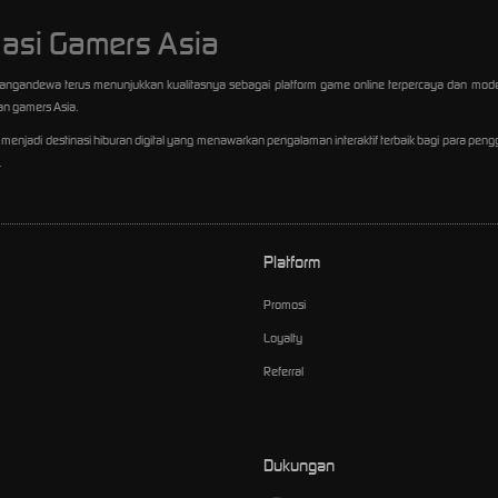
asi Gamers Asia
Tangandewa terus menunjukkan kualitasnya sebagai platform game online terpercaya dan moder
n gamers Asia.
 menjadi destinasi hiburan digital yang menawarkan pengalaman interaktif terbaik bagi para p
.
Platform
Promosi
Loyalty
Referral
Dukungan