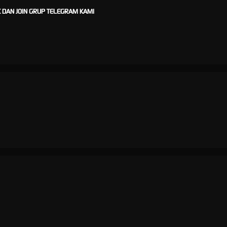
 DAN JOIN GRUP TELEGRAM KAMI