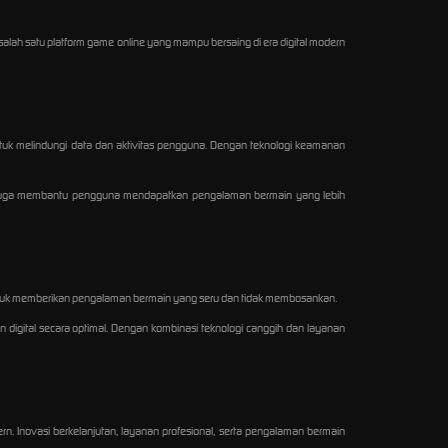
alah satu platform game online yang mampu bersaing di era digital modern
uk melindungi data dan aktivitas pengguna. Dengan teknologi keamanan
juga membantu pengguna mendapatkan pengalaman bermain yang lebih
untuk memberikan pengalaman bermain yang seru dan tidak membosankan.
igital secara optimal. Dengan kombinasi teknologi canggih dan layanan
n. Inovasi berkelanjutan, layanan profesional, serta pengalaman bermain