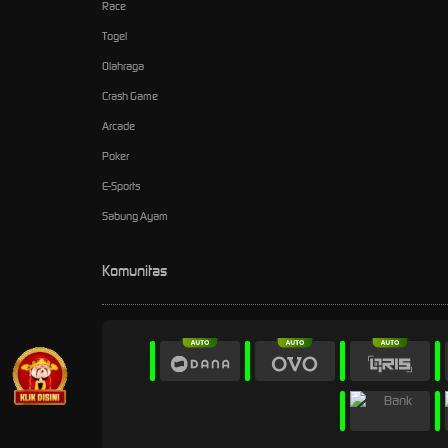
Race
Togel
Olahraga
Crash Game
Arcade
Poker
E-Sports
Sabung Ayam
Komunitas