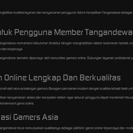
ningkatkan kualitas layanan dan kenyamanan pengguna. Hal ini menjadikan Tangandewa sebagai s
Untuk Pengguna Member Tangandewa
 Tangandewa memahami kebutuhan tersebut dengan menghadirkan sistem keamanan terbaik unt
n dan terpercaya.
andewa semakin dipercaya oleh komunitas gamers online. Dukungan layanan profesional 
 Online Lengkap Dan Berkualitas
ikmati oleh semua kalangan gamers. Beragam permainan modern dengan kualitas terbaik hadir 
ikan kenyamanan akses dan kecepatan sistem agar seluruh pengguna dapat menikmati hiburan d
ertainment game online.
asi Gamers Asia
Tangandewa terus menunjukkan kualitasnya sebagai platform game online terpercaya dan moder