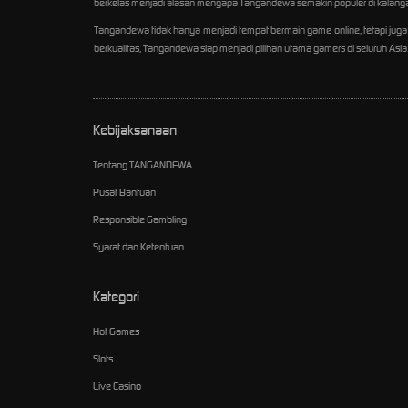
berkelas menjadi alasan mengapa Tangandewa semakin populer di kalanga
Tangandewa tidak hanya menjadi tempat bermain game online, tetapi juga
berkualitas, Tangandewa siap menjadi pilihan utama gamers di seluruh Asia
Kebijaksanaan
Tentang TANGANDEWA
Pusat Bantuan
Responsible Gambling
Syarat dan Ketentuan
Kategori
Hot Games
Slots
Live Casino