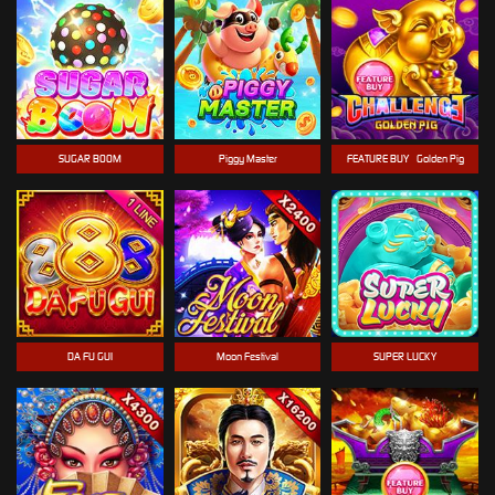
SUGAR BOOM
Piggy Master
FEATURE BUY - Golden Pig
DA FU GUI
Moon Festival
SUPER LUCKY