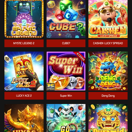
MYSTIC LEGEND 2
CUBE?
CAISHEN-LUCKY SPREAD
LUCKY ACE 2
Super Win
Deng Deng