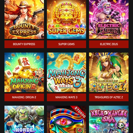
BOUNTY EXPRESS
SUPER GEMS
ELECTRIC ZEUS
MAHJONG: ORIGIN 2
MAHJONG WAYS 3
TREASURES OF AZTEC Z