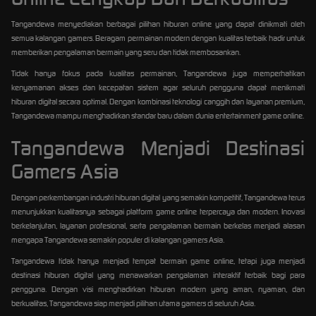
Tangandewa menyediakan berbagai pilihan hiburan online yang dapat dinikmati oleh
semua kalangan gamers. Beragam permainan modern dengan kualitas terbaik hadir untuk
memberikan pengalaman bermain yang seru dan tidak membosankan.
Tidak hanya fokus pada kualitas permainan, Tangandewa juga memperhatikan
kenyamanan akses dan kecepatan sistem agar seluruh pengguna dapat menikmati
hiburan digital secara optimal. Dengan kombinasi teknologi canggih dan layanan premium,
Tangandewa mampu menghadirkan standar baru dalam dunia entertainment game online.
Tangandewa Menjadi Destinasi
Gamers Asia
Dengan perkembangan industri hiburan digital yang semakin kompetitif, Tangandewa terus
menunjukkan kualitasnya sebagai platform game online terpercaya dan modern. Inovasi
berkelanjutan, layanan profesional, serta pengalaman bermain berkelas menjadi alasan
mengapa Tangandewa semakin populer di kalangan gamers Asia.
Tangandewa tidak hanya menjadi tempat bermain game online, tetapi juga menjadi
destinasi hiburan digital yang menawarkan pengalaman interaktif terbaik bagi para
pengguna. Dengan visi menghadirkan hiburan modern yang aman, nyaman, dan
berkualitas, Tangandewa siap menjadi pilihan utama gamers di seluruh Asia.