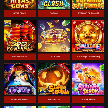
HIYAS GEMS
Go Clash
PYRAMID OF FLAMES
Super Powerful
LUCKY ACE
Challenge・Golden Pig
Madame Caroline
Super Boom
SUGAR TEDDY