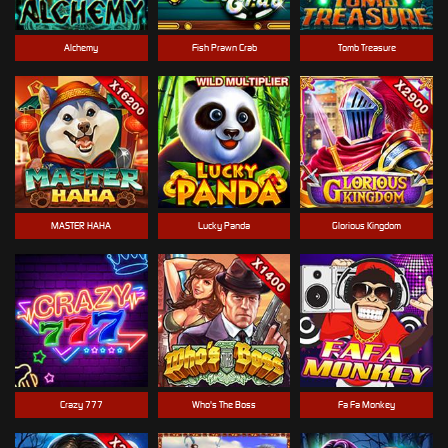
Alchemy
Fish Prawn Crab
Tomb Treasure
MASTER HAHA
Lucky Panda
Glorious Kingdom
Crazy 777
Who's The Boss
Fa Fa Monkey