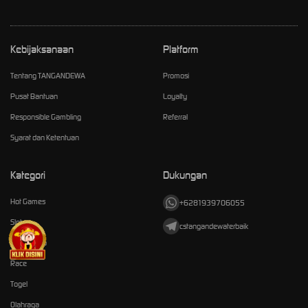
Kebijaksanaan
Platform
Tentang TANGANDEWA
Promosi
Pusat Bantuan
Loyalty
Responsible Gambling
Referral
Syarat dan Ketentuan
Kategori
Dukungan
Hot Games
+6281939706055
Slots
cstangandewaterbaik
Live Casino
Race
Togel
Olahraga