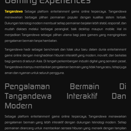
Tangandewa
Sebagai platform entertainment game online terpercaya, Tangandewa
menawarkan berbagai pilihan permainan populer dengan kualitas sistem terbaik.
Dukungan teknologi modern membuat setiap permainan berjalan lebih stabil, responsif, dan
mudah diakses melalui berbagai perangkat, baik desktop maupun mobile. Hal ini
menjadikan Tangandewa sebagai pilihan utama bagi para gamers yang menginginkan
pengalaman bermain tanpa hambatan.
Tangandewa hadir sebagai benchmark dan tolak ukur baru dalam dunia entertainment
game online dengan menghadirkan hiburan interaktif yang modern, inovatif, dan berkelas
bagi gamers di seluruh Asia. Di tengah perkembangan industri digital yang semakin pesat,
Tangandewa mampu memberikan pengalaman bermain yang tidak hanya seru, tetapi juga
aman dan nyaman untuk seluruh pengguna.
Pengalaman Bermain Di
Tangandewa Interaktif Dan
Modern
Sebagai platform entertainment game online terpercaya, Tangandewa menawarkan
pengalaman bermain yang lebih interaktif dengan dukungan teknologi modern. Setiap
permainan dirancang untuk memberikan sensasi hiburan yang menarik dengan tampilan