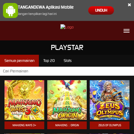
×
TANGANDEWA Aplikasi Mobile
UNDUH
Jangan tampilkan lagi hari ini
PLAYSTAR
Semua permainan
Top 20
Slots
MAHJONG WAYS 3+
MAHJONG：ORIGIN
ZEUS OF OLYMPUS